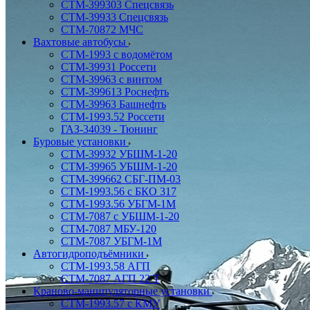
СТМ-399303 Спецсвязь
СТМ-39933 Спецсвязь
СТМ-70872 МЧС
Вахтовые автобусы
СТМ-1993 с водомётом
СТМ-39931 Россети
СТМ-39963 с винтом
СТМ-399613 Роснефть
СТМ-39963 Башнефть
СТМ-1993.52 Россети
ГАЗ-34039 - Тюнинг
Буровые установки
СТМ-39932 УБШМ-1-20
СТМ-39965 УБШМ-1-20
СТМ-399662 СБГ-ПМ-03
СТМ-1993.56 с БКО 317
СТМ-1993.56 УБГМ-1М
СТМ-7087 с УБШМ-1-20
СТМ-7087 МБУ-120
СТМ-7087 УБГМ-1М
Автогидроподъёмники
СТМ-1993.58 АГП
СТМ-7087 АГП 22 Т
Краново-манипуляторные установки
CTM-1993.57 с КМУ