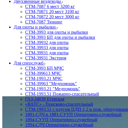
Двухзвенные вездеходы
СТМ-7087 6 мест 3200 кг
СТМ-70871 20 мест 3100 кг
СТМ-70872 20 мест 3000 кг
СТМ-7087 Тюнинг
Для охоты и рыбалки
СТМ-3993 для охоты и рыбалки
СТМ-3993 БП для охоты и рыбалки
СТМ-39932 для охоты
СТМ-39933 для охоты
СТМ-39931 для охоты
СТМ-39931 Экстрим
Для спецслужб
СТМ-3993 БП МЧС
СТМ-399613 МЧС
СТМ-1993.21 МЧС
СТМ-39963 "Медпомощь"
СТМ-1993.21 "Медпомощь"
СТМ-1993.51 Пожарно-спасательный
ГАЗ-34039 Егерская
«ВАТС» - Поисково-спасательный
СТМ-1993.51 с плугом ПДП-1,2 и пож. оборудован
1881-СДЧ и 1881-СУУП Оперативно-служебный
1894-СУУП Оперативно-служебный
1994-СДЧ Оперативно-служебный