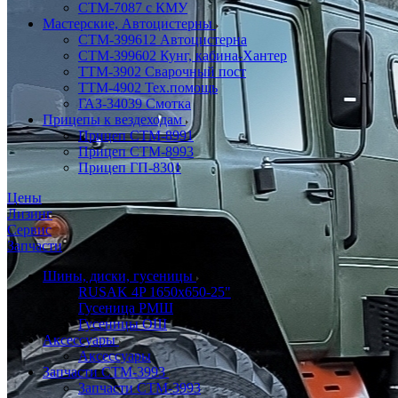
СТМ-7087 с КМУ
Мастерские, Автоцистерны
СТМ-399612 Автоцистерна
СТМ-399602 Кунг, кабина-Хантер
ТТМ-3902 Сварочный пост
ТТМ-4902 Тех.помощь
ГАЗ-34039 Смотка
Прицепы к вездеходам
Прицеп СТМ-8991
Прицеп СТМ-8993
Прицеп ГП-8301
Цены
Лизинг
Сервис
Запчасти
Шины, диски, гусеницы
RUSAK 4P 1650х650-25"
Гусеница РМШ
Гусеницы ОШ
Аксессуары
Аксессуары
Запчасти СТМ-3993
Запчасти СТМ-3993