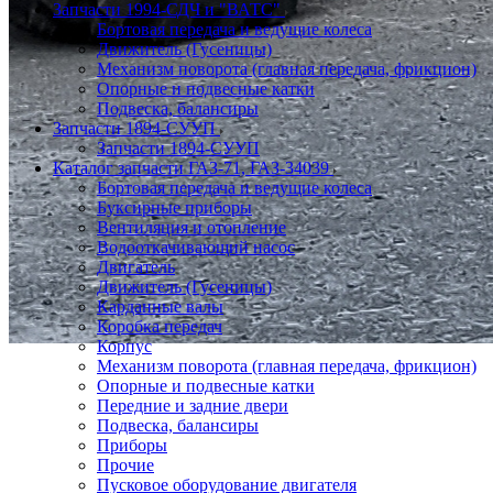
Запчасти 1994-СДЧ и "ВАТС"
Бортовая передача и ведущие колеса
Движитель (Гусеницы)
Механизм поворота (главная передача, фрикцион)
Опорные и подвесные катки
Подвеска, балансиры
Запчасти 1894-СУУП
Запчасти 1894-СУУП
Каталог запчасти ГАЗ-71, ГАЗ-34039
Бортовая передача и ведущие колеса
Буксирные приборы
Вентиляция и отопление
Водооткачивающий насос
Двигатель
Движитель (Гусеницы)
Карданные валы
Коробка передач
Корпус
Механизм поворота (главная передача, фрикцион)
Опорные и подвесные катки
Передние и задние двери
Подвеска, балансиры
Приборы
Прочие
Пусковое оборудование двигателя