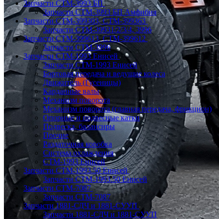
Запчасти СТМ-3993 БП
Запчасти СТМ-3993 БП Амфибия
Запчасти СТМ-399303, СТМ-399363
Запчасти СТМ-39931/2/3/4, 3996
Запчасти СТМ-399613, СТМ-399612
Запчасти СТМ-3996
Запчасти СТМ-1993 Енисей
Запчасти СТМ-1993 Енисей
Бортовая передача и ведущие колеса
Движитель (Гусеницы)
Карданные валы
Механизм поворота
Механизм поворота (главная передача, фрикцион)
Опорные и подвесные катки
Подвеска, балансиры
Прочие
Раздаточная коробка
Система охлаждения
СТМ-1993 Енисей
Запчасти СТМ-1993.50 Енисей
Запчасти СТМ-1993.50 Енисей
Запчасти СТМ-7087
Запчасти СТМ-7087
Запчасти 1881-СДЧ и 1881-СУУП
Запчасти 1881-СДЧ и 1881-СУУП