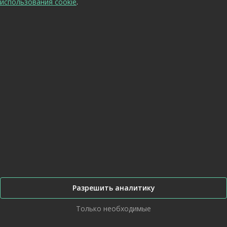
использования cookie
.
Прочие
Раздаточная коробка
Система охлаждения
СТМ-1993 Енисей
Запчасти СТМ-1993.50 Енисей
Запчасти СТМ-1993.50 Енисей
Запчасти СТМ-1993.50 Енисей
Запчасти СТМ-7087
Запчасти СТМ-7087
Запчасти СТМ-7087
Запчасти 1881-СДЧ и 1881-СУУП
Запчасти 1881-СДЧ и 1881-СУУП
Запчасти 1881-СДЧ и 1881-СУУП
Запчасти 1994-СДЧ и "ВАТС"
Запчасти 1994-СДЧ и "ВАТС"
Бортовая передача и ведущие колеса
Разрешить аналитику
Бортовая передача и ведущие колеса
Комплект шестерен бортовой передачи
Только необходимые
с валом:
А) Шестерня ведомая бортовой