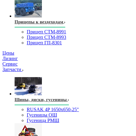
Прицепы к вездеходам
Прицеп СТМ-8991
Прицеп СТМ-8993
Прицеп ГП-8301
Цены
Лизинг
Сервис
Запчасти
Шины, диски, гусеницы
RUSAK 4P 1650х650-25"
Гусеницы ОШ
Гусеница РМШ