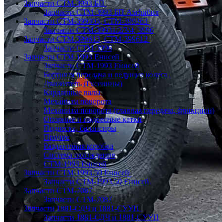
Запчасти СТМ-3993 БП
Запчасти СТМ-3993 БП Амфибия
Запчасти СТМ-399303, СТМ-399363
Запчасти СТМ-39931/2/3/4, 3996
Запчасти СТМ-399613, СТМ-399612
Запчасти СТМ-3996
Запчасти СТМ-1993 Енисей
Запчасти СТМ-1993 Енисей
Бортовая передача и ведущие колеса
Движитель (Гусеницы)
Карданные валы
Механизм поворота
Механизм поворота (главная передача, фрикцион)
Опорные и подвесные катки
Подвеска, балансиры
Прочие
Раздаточная коробка
Система охлаждения
СТМ-1993 Енисей
Запчасти СТМ-1993.50 Енисей
Запчасти СТМ-1993.50 Енисей
Запчасти СТМ-7087
Запчасти СТМ-7087
Запчасти 1881-СДЧ и 1881-СУУП
Запчасти 1881-СДЧ и 1881-СУУП