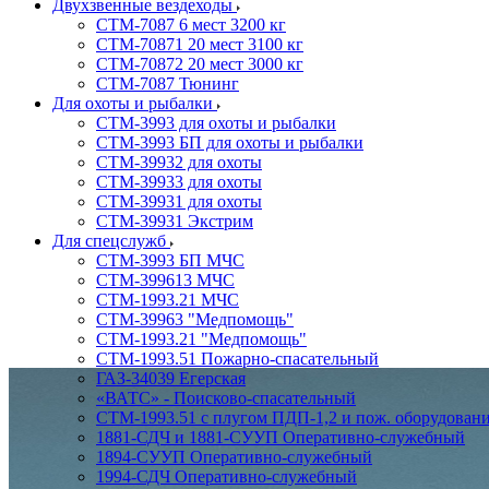
Двухзвенные вездеходы
СТМ-7087 6 мест 3200 кг
СТМ-70871 20 мест 3100 кг
СТМ-70872 20 мест 3000 кг
СТМ-7087 Тюнинг
Для охоты и рыбалки
СТМ-3993 для охоты и рыбалки
СТМ-3993 БП для охоты и рыбалки
СТМ-39932 для охоты
СТМ-39933 для охоты
СТМ-39931 для охоты
СТМ-39931 Экстрим
Для спецслужб
СТМ-3993 БП МЧС
СТМ-399613 МЧС
СТМ-1993.21 МЧС
СТМ-39963 "Медпомощь"
СТМ-1993.21 "Медпомощь"
СТМ-1993.51 Пожарно-спасательный
ГАЗ-34039 Егерская
«ВАТС» - Поисково-спасательный
СТМ-1993.51 с плугом ПДП-1,2 и пож. оборудован
1881-СДЧ и 1881-СУУП Оперативно-служебный
1894-СУУП Оперативно-служебный
1994-СДЧ Оперативно-служебный