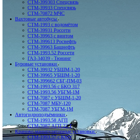
СТМ-399303 Спецсвязь
СТМ-39933 Спецсвязь
СТМ-70872 МЧС
Вахтовые автобусы
СТМ-1993 с водомётом
СТМ-39931 Россети
СТМ-39963 с винтом
СТМ-399613 Роснефть
СТМ-39963 Башнефть
СТМ-1993.52 Россети
ГАЗ-34039 - Тюнинг
Буровые установки
СТМ-39932 УБШМ-1-20
СТМ-39965 УБШМ-1-20
СТМ-399662 СБГ-ПМ-03
СТМ-1993.56 с БКО 317
СТМ-1993.56 УБГМ-1М
СТМ-7087 с УБШМ-1-20
СТМ-7087 МБУ-120
СТМ-7087 УБГМ-1М
Автогидроподъёмники
СТМ-1993.58 АГП
СТМ-7087 АГП 22 Т
Краново-манипуляторные установки
CTM-1993.57 с КМУ