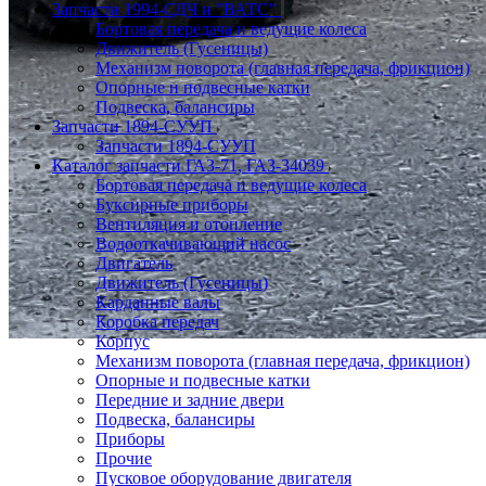
Запчасти 1994-СДЧ и "ВАТС"
Бортовая передача и ведущие колеса
Движитель (Гусеницы)
Механизм поворота (главная передача, фрикцион)
Опорные и подвесные катки
Подвеска, балансиры
Запчасти 1894-СУУП
Запчасти 1894-СУУП
Каталог запчасти ГАЗ-71, ГАЗ-34039
Бортовая передача и ведущие колеса
Буксирные приборы
Вентиляция и отопление
Водооткачивающий насос
Двигатель
Движитель (Гусеницы)
Карданные валы
Коробка передач
Корпус
Механизм поворота (главная передача, фрикцион)
Опорные и подвесные катки
Передние и задние двери
Подвеска, балансиры
Приборы
Прочие
Пусковое оборудование двигателя