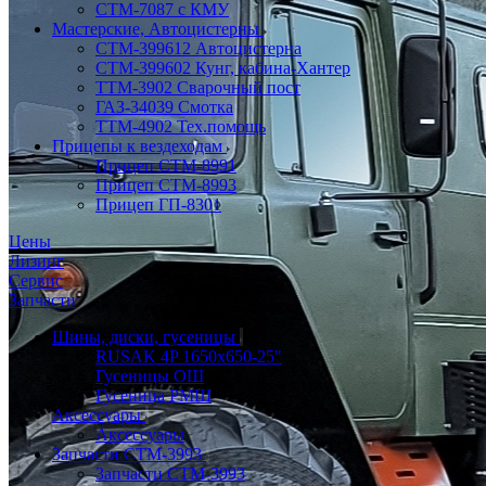
СТМ-7087 с КМУ
Мастерские, Автоцистерны
СТМ-399612 Автоцистерна
СТМ-399602 Кунг, кабина-Хантер
ТТМ-3902 Сварочный пост
ГАЗ-34039 Смотка
ТТМ-4902 Тех.помощь
Прицепы к вездеходам
Прицеп СТМ-8991
Прицеп СТМ-8993
Прицеп ГП-8301
Цены
Лизинг
Сервис
Запчасти
Шины, диски, гусеницы
RUSAK 4P 1650х650-25"
Гусеницы ОШ
Гусеница РМШ
Аксессуары
Аксессуары
Запчасти СТМ-3993
Запчасти СТМ-3993