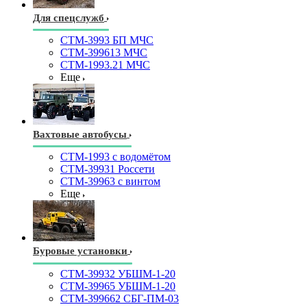
Для спецслужб
СТМ-3993 БП МЧС
СТМ-399613 МЧС
СТМ-1993.21 МЧС
Еще
Вахтовые автобусы
СТМ-1993 с водомётом
СТМ-39931 Россети
СТМ-39963 с винтом
Еще
Буровые установки
СТМ-39932 УБШМ-1-20
СТМ-39965 УБШМ-1-20
СТМ-399662 СБГ-ПМ-03