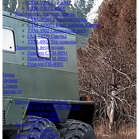
CTM-1993.57 с КМУ
СТМ-7087 с КМУ
Мастерские, Автоцистерны
СТМ-399612 Автоцистерна
СТМ-399602 Кунг, кабина-Хантер
ТТМ-3902 Сварочный пост
ГАЗ-34039 Смотка
ТТМ-4902 Тех.помощь
Прицепы к вездеходам
Прицеп СТМ-8991
Прицеп СТМ-8993
Прицеп ГП-8301
Цены
Лизинг
Сервис
Запчасти
Шины, диски, гусеницы
RUSAK 4P 1650х650-25"
Гусеницы ОШ
Гусеница РМШ
Аксессуары
Аксессуары
Запчасти СТМ-3993