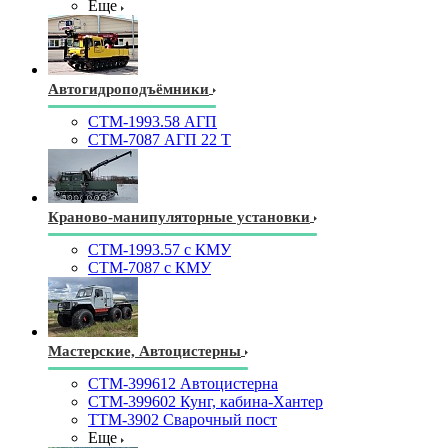
Еще
Автогидроподъёмники
СТМ-1993.58 АГП
СТМ-7087 АГП 22 Т
Краново-манипуляторные установки
CTM-1993.57 с КМУ
СТМ-7087 с КМУ
Мастерские, Автоцистерны
СТМ-399612 Автоцистерна
СТМ-399602 Кунг, кабина-Хантер
ТТМ-3902 Сварочный пост
Еще