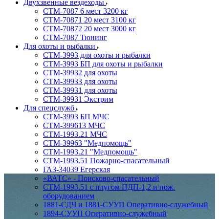
Двухзвенные вездеходы
СТМ-7087 6 мест 3200 кг
СТМ-70871 20 мест 3100 кг
СТМ-70872 20 мест 3000 кг
СТМ-7087 Тюнинг
Для охоты и рыбалки
СТМ-3993 для охоты и рыбалки
СТМ-3993 БП для охоты и рыбалки
СТМ-39932 для охоты
СТМ-39933 для охоты
СТМ-39931 для охоты
СТМ-39931 Экстрим
Для спецслужб
СТМ-3993 БП МЧС
СТМ-399613 МЧС
СТМ-1993.21 МЧС
СТМ-39963 "Медпомощь"
СТМ-1993.21 "Медпомощь"
СТМ-1993.51 Пожарно-спасательный
ГАЗ-34039 Егерская
«ВАТС» - Поисково-спасательный
СТМ-1993.51 с плугом ПДП-1,2 и пож.
оборудованием
1881-СДЧ и 1881-СУУП Оперативно-служебный
1894-СУУП Оперативно-служебный