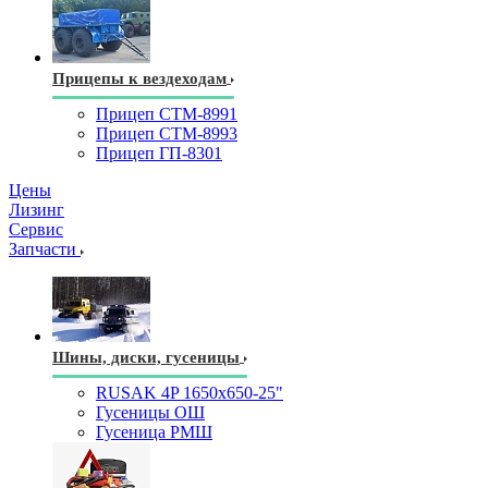
Прицепы к вездеходам
Прицеп СТМ-8991
Прицеп СТМ-8993
Прицеп ГП-8301
Цены
Лизинг
Сервис
Запчасти
Шины, диски, гусеницы
RUSAK 4P 1650х650-25"
Гусеницы ОШ
Гусеница РМШ