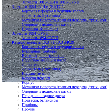
Запчасти 1881-СДЧ и 1881-СУУП
Запчасти 1994-СДЧ и "ВАТС"
Бортовая передача и ведущие колеса
Движитель (Гусеницы)
Механизм поворота (главная передача, фрикцион)
Опорные и подвесные катки
Подвеска, балансиры
Запчасти 1894-СУУП
Запчасти 1894-СУУП
Каталог запчасти ГАЗ-71, ГАЗ-34039
Бортовая передача и ведущие колеса
Буксирные приборы
Вентиляция и отопление
Водооткачивающий насос
Двигатель
Движитель (Гусеницы)
Карданные валы
Коробка передач
Корпус
Механизм поворота (главная передача, фрикцион)
Опорные и подвесные катки
Передние и задние двери
Подвеска, балансиры
Приборы
Прочие