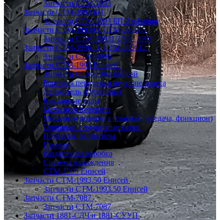
Запчасти СТМ-3993
Запчасти СТМ-3993 БП
Запчасти СТМ-3993 БП Амфибия
Запчасти СТМ-399303, СТМ-399363
Запчасти СТМ-39931/2/3/4, 3996
Запчасти СТМ-399613, СТМ-399612
Запчасти СТМ-3996
Запчасти СТМ-1993 Енисей
Запчасти СТМ-1993 Енисей
Бортовая передача и ведущие колеса
Движитель (Гусеницы)
Карданные валы
Механизм поворота
Механизм поворота (главная передача, фрикцион)
Опорные и подвесные катки
Подвеска, балансиры
Прочие
Раздаточная коробка
Система охлаждения
СТМ-1993 Енисей
Запчасти СТМ-1993.50 Енисей
Запчасти СТМ-1993.50 Енисей
Запчасти СТМ-7087
Запчасти СТМ-7087
Запчасти 1881-СДЧ и 1881-СУУП