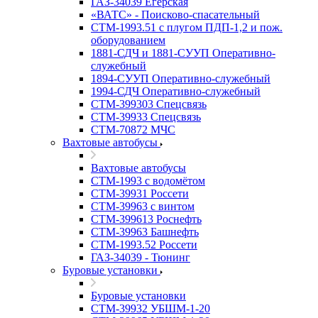
ГАЗ-34039 Егерская
«ВАТС» - Поисково-спасательный
СТМ-1993.51 с плугом ПДП-1,2 и пож.
оборудованием
1881-СДЧ и 1881-СУУП Оперативно-
служебный
1894-СУУП Оперативно-служебный
1994-СДЧ Оперативно-служебный
СТМ-399303 Спецсвязь
СТМ-39933 Спецсвязь
СТМ-70872 МЧС
Вахтовые автобусы
Вахтовые автобусы
СТМ-1993 с водомётом
СТМ-39931 Россети
СТМ-39963 с винтом
СТМ-399613 Роснефть
СТМ-39963 Башнефть
СТМ-1993.52 Россети
ГАЗ-34039 - Тюнинг
Буровые установки
Буровые установки
СТМ-39932 УБШМ-1-20