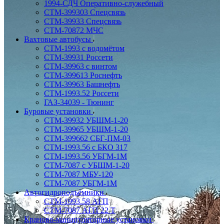
1994-СДЧ Оперативно-служебный
СТМ-399303 Спецсвязь
СТМ-39933 Спецсвязь
СТМ-70872 МЧС
Вахтовые автобусы
СТМ-1993 с водомётом
СТМ-39931 Россети
СТМ-39963 с винтом
СТМ-399613 Роснефть
СТМ-39963 Башнефть
СТМ-1993.52 Россети
ГАЗ-34039 - Тюнинг
Буровые установки
СТМ-39932 УБШМ-1-20
СТМ-39965 УБШМ-1-20
СТМ-399662 СБГ-ПМ-03
СТМ-1993.56 с БКО 317
СТМ-1993.56 УБГМ-1М
СТМ-7087 с УБШМ-1-20
СТМ-7087 МБУ-120
СТМ-7087 УБГМ-1М
Автогидроподъёмники
СТМ-1993.58 АГП
СТМ-7087 АГП 22 Т
Краново-манипуляторные установки