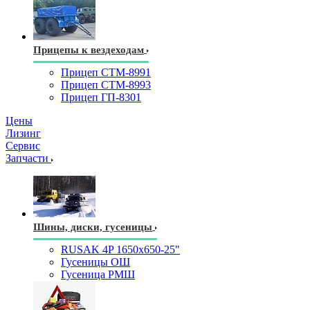
Прицепы к вездеходам
Прицеп СТМ-8991
Прицеп СТМ-8993
Прицеп ГП-8301
Цены
Лизинг
Сервис
Запчасти
Шины, диски, гусеницы
RUSAK 4P 1650х650-25"
Гусеницы ОШ
Гусеница РМШ