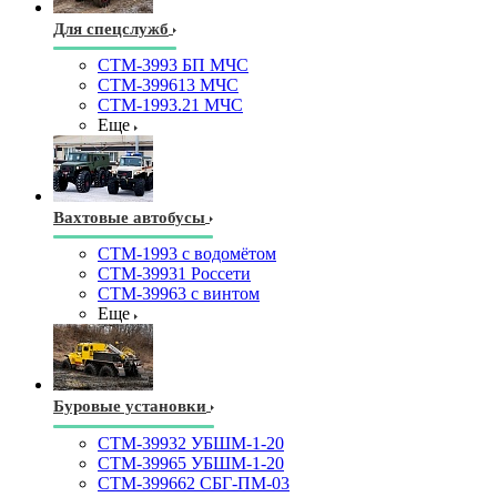
Для спецслужб
СТМ-3993 БП МЧС
СТМ-399613 МЧС
СТМ-1993.21 МЧС
Еще
Вахтовые автобусы
СТМ-1993 с водомётом
СТМ-39931 Россети
СТМ-39963 с винтом
Еще
Буровые установки
СТМ-39932 УБШМ-1-20
СТМ-39965 УБШМ-1-20
СТМ-399662 СБГ-ПМ-03