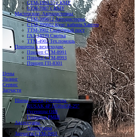
CTM-1993.57 с КМУ
СТМ-7087 с КМУ
Мастерские, Автоцистерны
СТМ-399612 Автоцистерна
СТМ-399602 Кунг, кабина-Хантер
ТТМ-3902 Сварочный пост
ГАЗ-34039 Смотка
ТТМ-4902 Тех.помощь
Прицепы к вездеходам
Прицеп СТМ-8991
Прицеп СТМ-8993
Прицеп ГП-8301
Цены
Лизинг
Сервис
Запчасти
Шины, диски, гусеницы
RUSAK 4P 1650х650-25"
Гусеницы ОШ
Гусеница РМШ
Аксессуары
Аксессуары
Запчасти СТМ-3993