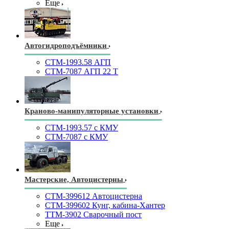
Еще
Автогидроподъёмники
СТМ-1993.58 АГП
СТМ-7087 АГП 22 Т
Краново-манипуляторные установки
CTM-1993.57 с КМУ
СТМ-7087 с КМУ
Мастерские, Автоцистерны
СТМ-399612 Автоцистерна
СТМ-399602 Кунг, кабина-Хантер
ТТМ-3902 Сварочный пост
Еще