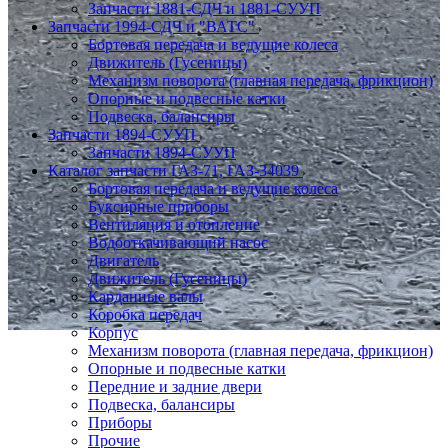
Запчасти 1881-СДЧ и 1881-СУУП
Запчасти 1994-СДЧ и "ВАТС"
Бортовая передача и ведущие колеса
Движитель (Гусеницы)
Механизм поворота (главная передача, фрикцион)
Опорные и подвесные катки
Подвеска, балансиры
Запчасти 1894-СУУП
Запчасти 1894-СУУП
Каталог запчасти ГАЗ-71, ГАЗ-34039
Бортовая передача и ведущие колеса
Буксирные приборы
Вентиляция и отопление
Водооткачивающий насос
Двигатель
Движитель (Гусеницы)
Карданные валы
Коробка передач
Корпус
Механизм поворота (главная передача, фрикцион)
Опорные и подвесные катки
Передние и задние двери
Подвеска, балансиры
Приборы
Прочие