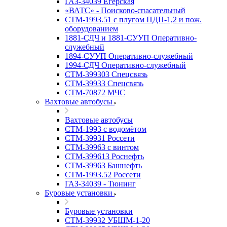
ГАЗ-34039 Егерская
«ВАТС» - Поисково-спасательный
СТМ-1993.51 с плугом ПДП-1,2 и пож.
оборудованием
1881-СДЧ и 1881-СУУП Оперативно-
служебный
1894-СУУП Оперативно-служебный
1994-СДЧ Оперативно-служебный
СТМ-399303 Спецсвязь
СТМ-39933 Спецсвязь
СТМ-70872 МЧС
Вахтовые автобусы
Вахтовые автобусы
СТМ-1993 с водомётом
СТМ-39931 Россети
СТМ-39963 с винтом
СТМ-399613 Роснефть
СТМ-39963 Башнефть
СТМ-1993.52 Россети
ГАЗ-34039 - Тюнинг
Буровые установки
Буровые установки
СТМ-39932 УБШМ-1-20