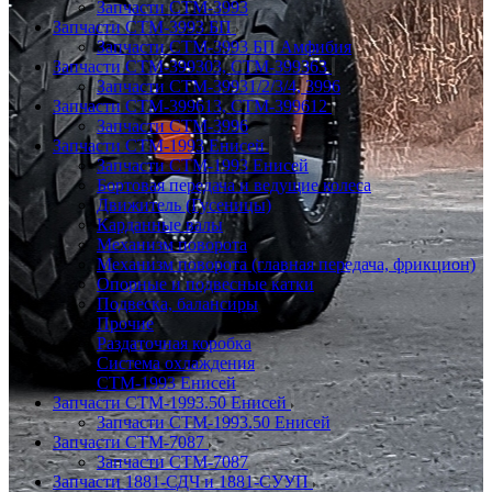
Запчасти СТМ-3993
Запчасти СТМ-3993 БП
Запчасти СТМ-3993 БП Амфибия
Запчасти СТМ-399303, СТМ-399363
Запчасти СТМ-39931/2/3/4, 3996
Запчасти СТМ-399613, СТМ-399612
Запчасти СТМ-3996
Запчасти СТМ-1993 Енисей
Запчасти СТМ-1993 Енисей
Бортовая передача и ведущие колеса
Движитель (Гусеницы)
Карданные валы
Механизм поворота
Механизм поворота (главная передача, фрикцион)
Опорные и подвесные катки
Подвеска, балансиры
Прочие
Раздаточная коробка
Система охлаждения
СТМ-1993 Енисей
Запчасти СТМ-1993.50 Енисей
Запчасти СТМ-1993.50 Енисей
Запчасти СТМ-7087
Запчасти СТМ-7087
Запчасти 1881-СДЧ и 1881-СУУП