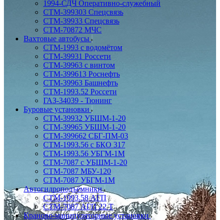
1994-СДЧ Оперативно-служебный
СТМ-399303 Спецсвязь
СТМ-39933 Спецсвязь
СТМ-70872 МЧС
Вахтовые автобусы
СТМ-1993 с водомётом
СТМ-39931 Россети
СТМ-39963 с винтом
СТМ-399613 Роснефть
СТМ-39963 Башнефть
СТМ-1993.52 Россети
ГАЗ-34039 - Тюнинг
Буровые установки
СТМ-39932 УБШМ-1-20
СТМ-39965 УБШМ-1-20
СТМ-399662 СБГ-ПМ-03
СТМ-1993.56 с БКО 317
СТМ-1993.56 УБГМ-1М
СТМ-7087 с УБШМ-1-20
СТМ-7087 МБУ-120
СТМ-7087 УБГМ-1М
Автогидроподъёмники
СТМ-1993.58 АГП
СТМ-7087 АГП 22 Т
Краново-манипуляторные установки