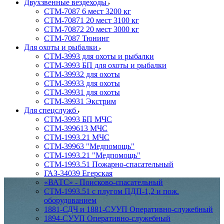
Двухзвенные вездеходы
СТМ-7087 6 мест 3200 кг
СТМ-70871 20 мест 3100 кг
СТМ-70872 20 мест 3000 кг
СТМ-7087 Тюнинг
Для охоты и рыбалки
СТМ-3993 для охоты и рыбалки
СТМ-3993 БП для охоты и рыбалки
СТМ-39932 для охоты
СТМ-39933 для охоты
СТМ-39931 для охоты
СТМ-39931 Экстрим
Для спецслужб
СТМ-3993 БП МЧС
СТМ-399613 МЧС
СТМ-1993.21 МЧС
СТМ-39963 "Медпомощь"
СТМ-1993.21 "Медпомощь"
СТМ-1993.51 Пожарно-спасательный
ГАЗ-34039 Егерская
«ВАТС» - Поисково-спасательный
СТМ-1993.51 с плугом ПДП-1,2 и пож.
оборудованием
1881-СДЧ и 1881-СУУП Оперативно-служебный
1894-СУУП Оперативно-служебный