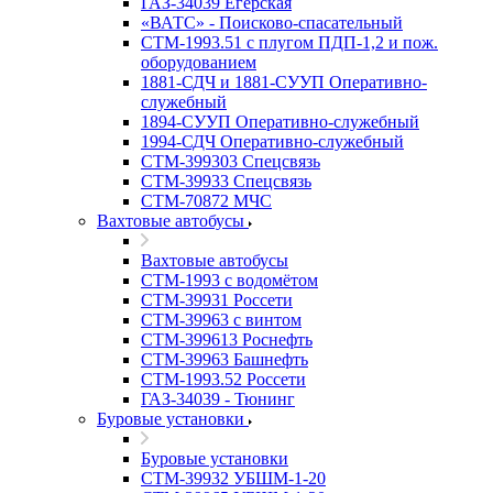
ГАЗ-34039 Егерская
«ВАТС» - Поисково-спасательный
СТМ-1993.51 с плугом ПДП-1,2 и пож.
оборудованием
1881-СДЧ и 1881-СУУП Оперативно-
служебный
1894-СУУП Оперативно-служебный
1994-СДЧ Оперативно-служебный
СТМ-399303 Спецсвязь
СТМ-39933 Спецсвязь
СТМ-70872 МЧС
Вахтовые автобусы
Вахтовые автобусы
СТМ-1993 с водомётом
СТМ-39931 Россети
СТМ-39963 с винтом
СТМ-399613 Роснефть
СТМ-39963 Башнефть
СТМ-1993.52 Россети
ГАЗ-34039 - Тюнинг
Буровые установки
Буровые установки
СТМ-39932 УБШМ-1-20