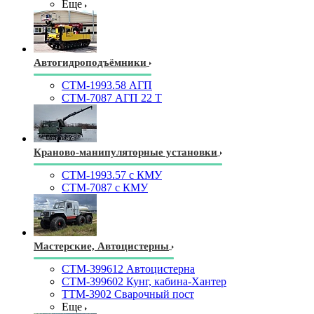
Еще
Автогидроподъёмники
СТМ-1993.58 АГП
СТМ-7087 АГП 22 Т
Краново-манипуляторные установки
CTM-1993.57 с КМУ
СТМ-7087 с КМУ
Мастерские, Автоцистерны
СТМ-399612 Автоцистерна
СТМ-399602 Кунг, кабина-Хантер
ТТМ-3902 Сварочный пост
Еще