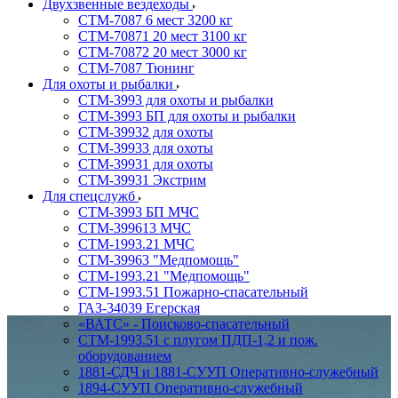
Двухзвенные вездеходы
СТМ-7087 6 мест 3200 кг
СТМ-70871 20 мест 3100 кг
СТМ-70872 20 мест 3000 кг
СТМ-7087 Тюнинг
Для охоты и рыбалки
СТМ-3993 для охоты и рыбалки
СТМ-3993 БП для охоты и рыбалки
СТМ-39932 для охоты
СТМ-39933 для охоты
СТМ-39931 для охоты
СТМ-39931 Экстрим
Для спецслужб
СТМ-3993 БП МЧС
СТМ-399613 МЧС
СТМ-1993.21 МЧС
СТМ-39963 "Медпомощь"
СТМ-1993.21 "Медпомощь"
СТМ-1993.51 Пожарно-спасательный
ГАЗ-34039 Егерская
«ВАТС» - Поисково-спасательный
СТМ-1993.51 с плугом ПДП-1,2 и пож.
оборудованием
1881-СДЧ и 1881-СУУП Оперативно-служебный
1894-СУУП Оперативно-служебный