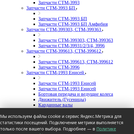
Запчасти СТМ-3993
Запчасти СТМ-3993 БП
Запчасти СТМ-3993 БП
Запчасти СТМ-3993 БП Амфибия
Запчасти СТМ-399303, СТМ-399363
Запчасти СТМ-399303, СТМ-399363
Запчасти СТМ-39931/2/3/4, 3996
Запчасти СТМ-399613, СТМ-399612
Запчасти СТМ-399613, СТМ-399612
Запчасти СТМ-3996
Запчасти СТМ-1993 Енисей
Запчасти СТМ-1993 Енисей
Запчасти СТМ-1993 Енисей
Бортовая передача и ведущие колеса
Движитель (Гусеницы)
Карданные валы
Механизм поворота
Механизм поворота (главная передача,
Мы используем файлы cookie и сервис Яндекс.Метрика для
фрикцион)
статистики посещений. Подключение метрики выполняется
Опорные и подвесные катки
только после вашего выбора. Подробнее — в
Политике
Подвеска, балансиры