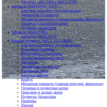
Запчасти 1881-СДЧ и 1881-СУУП
Запчасти 1994-СДЧ и "ВАТС"
Бортовая передача и ведущие колеса
Движитель (Гусеницы)
Механизм поворота (главная передача, фрикцион)
Опорные и подвесные катки
Подвеска, балансиры
Запчасти 1894-СУУП
Запчасти 1894-СУУП
Каталог запчасти ГАЗ-71, ГАЗ-34039
Бортовая передача и ведущие колеса
Буксирные приборы
Вентиляция и отопление
Водооткачивающий насос
Двигатель
Движитель (Гусеницы)
Карданные валы
Коробка передач
Корпус
Механизм поворота (главная передача, фрикцион)
Опорные и подвесные катки
Передние и задние двери
Подвеска, балансиры
Приборы
Прочие