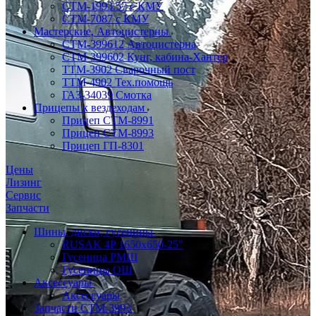
CTM-1993.57 с КМУ
СТМ-7087 с КМУ
Мастерские, Автоцистерны
СТМ-399612 Автоцистерна
СТМ-399602 Кунг, кабина-Хантер
ТТМ-3902 Сварочный пост
ТТМ-4902 Тех.помощь
ГАЗ-34039 Смотка
Прицепы к вездеходам
Прицеп СТМ-8991
Прицеп СТМ-8993
Прицеп ГП-8301
Цены
Лизинг
Сервис
Запчасти
Шины, диски, гусеницы
RUSAK 4P 1650х650-25"
Гусеница РМШ
Гусеницы ОШ
Аксессуары
Аксессуары
Запчасти СТМ-3993