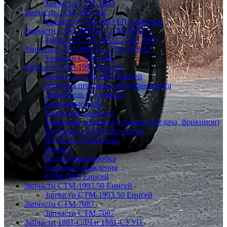
Запчасти СТМ-3993
Запчасти СТМ-3993 БП
Запчасти СТМ-3993 БП Амфибия
Запчасти СТМ-399303, СТМ-399363
Запчасти СТМ-39931/2/3/4, 3996
Запчасти СТМ-399613, СТМ-399612
Запчасти СТМ-3996
Запчасти СТМ-1993 Енисей
Запчасти СТМ-1993 Енисей
Бортовая передача и ведущие колеса
Движитель (Гусеницы)
Карданные валы
Механизм поворота
Механизм поворота (главная передача, фрикцион)
Опорные и подвесные катки
Подвеска, балансиры
Прочие
Раздаточная коробка
Система охлаждения
СТМ-1993 Енисей
Запчасти СТМ-1993.50 Енисей
Запчасти СТМ-1993.50 Енисей
Запчасти СТМ-7087
Запчасти СТМ-7087
Запчасти 1881-СДЧ и 1881-СУУП