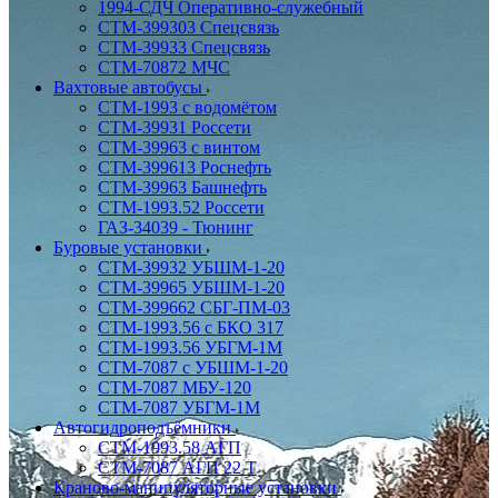
1994-СДЧ Оперативно-служебный
СТМ-399303 Спецсвязь
СТМ-39933 Спецсвязь
СТМ-70872 МЧС
Вахтовые автобусы
СТМ-1993 с водомётом
СТМ-39931 Россети
СТМ-39963 с винтом
СТМ-399613 Роснефть
СТМ-39963 Башнефть
СТМ-1993.52 Россети
ГАЗ-34039 - Тюнинг
Буровые установки
СТМ-39932 УБШМ-1-20
СТМ-39965 УБШМ-1-20
СТМ-399662 СБГ-ПМ-03
СТМ-1993.56 с БКО 317
СТМ-1993.56 УБГМ-1М
СТМ-7087 с УБШМ-1-20
СТМ-7087 МБУ-120
СТМ-7087 УБГМ-1М
Автогидроподъёмники
СТМ-1993.58 АГП
СТМ-7087 АГП 22 Т
Краново-манипуляторные установки