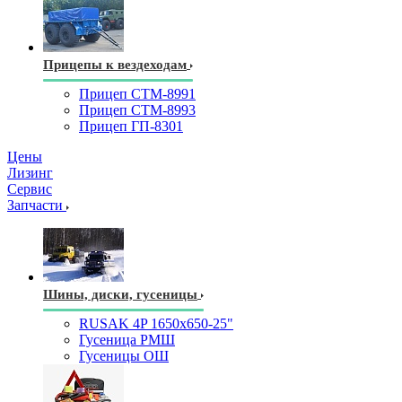
Прицепы к вездеходам
Прицеп СТМ-8991
Прицеп СТМ-8993
Прицеп ГП-8301
Цены
Лизинг
Сервис
Запчасти
Шины, диски, гусеницы
RUSAK 4P 1650х650-25"
Гусеница РМШ
Гусеницы ОШ