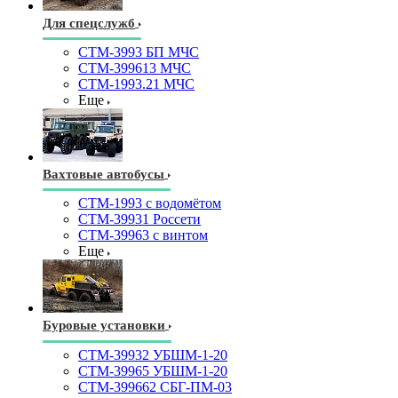
Для спецслужб
СТМ-3993 БП МЧС
СТМ-399613 МЧС
СТМ-1993.21 МЧС
Еще
Вахтовые автобусы
СТМ-1993 с водомётом
СТМ-39931 Россети
СТМ-39963 с винтом
Еще
Буровые установки
СТМ-39932 УБШМ-1-20
СТМ-39965 УБШМ-1-20
СТМ-399662 СБГ-ПМ-03